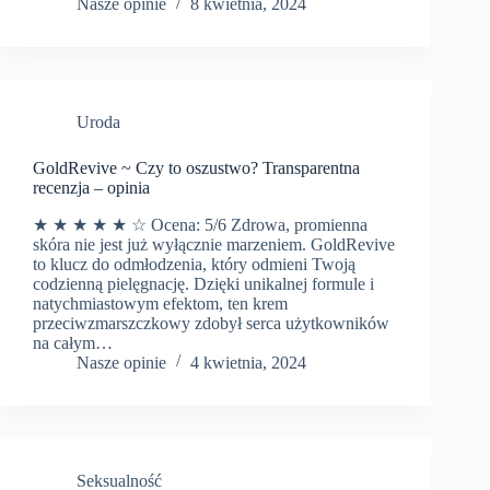
Nasze opinie
8 kwietnia, 2024
Uroda
GoldRevive ~ Czy to oszustwo? Transparentna
recenzja – opinia
★ ★ ★ ★ ★ ☆ Ocena: 5/6 Zdrowa, promienna
skóra nie jest już wyłącznie marzeniem. GoldRevive
to klucz do odmłodzenia, który odmieni Twoją
codzienną pielęgnację. Dzięki unikalnej formule i
natychmiastowym efektom, ten krem
przeciwzmarszczkowy zdobył serca użytkowników
na całym…
Nasze opinie
4 kwietnia, 2024
Seksualność