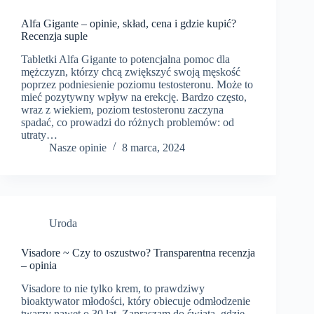
Alfa Gigante – opinie, skład, cena i gdzie kupić?
Recenzja suple
Tabletki Alfa Gigante to potencjalna pomoc dla
mężczyzn, którzy chcą zwiększyć swoją męskość
poprzez podniesienie poziomu testosteronu. Może to
mieć pozytywny wpływ na erekcję. Bardzo często,
wraz z wiekiem, poziom testosteronu zaczyna
spadać, co prowadzi do różnych problemów: od
utraty…
Nasze opinie
8 marca, 2024
Uroda
Visadore ~ Czy to oszustwo? Transparentna recenzja
– opinia
Visadore to nie tylko krem, to prawdziwy
bioaktywator młodości, który obiecuje odmłodzenie
twarzy nawet o 30 lat. Zapraszam do świata, gdzie