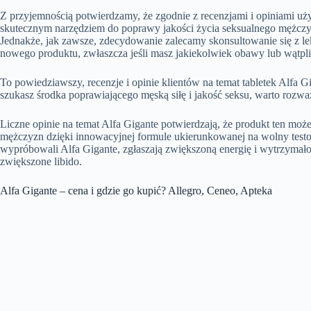
Z przyjemnością potwierdzamy, że zgodnie z recenzjami i opiniami uż
skutecznym narzędziem do poprawy jakości życia seksualnego mężczyz
Jednakże, jak zawsze, zdecydowanie zalecamy skonsultowanie się z 
nowego produktu, zwłaszcza jeśli masz jakiekolwiek obawy lub wątpl
To powiedziawszy, recenzje i opinie klientów na temat tabletek Alfa G
szukasz środka poprawiającego męską siłę i jakość seksu, warto rozwa
Liczne opinie na temat Alfa Gigante potwierdzają, że produkt ten mo
mężczyzn dzięki innowacyjnej formule ukierunkowanej na wolny testo
wypróbowali Alfa Gigante, zgłaszają zwiększoną energię i wytrzymałość
zwiększone libido.
Alfa Gigante – cena i gdzie go kupić? Allegro, Ceneo, Apteka