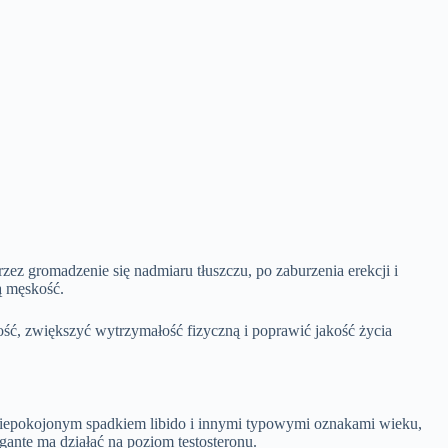
ez gromadzenie się nadmiaru tłuszczu, po zaburzenia erekcji i
ą męskość.
ość, zwiększyć wytrzymałość fizyczną i poprawić jakość życia
niepokojonym spadkiem libido i innymi typowymi oznakami wieku,
gante ma działać na poziom testosteronu.