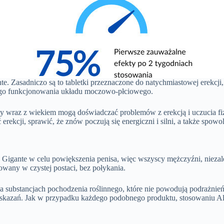
te. Zasadniczo są to tabletki przeznaczone do natychmiastowej erekcj
ego funkcjonowania układu moczowo-płciowego.
y wraz z wiekiem mogą doświadczać problemów z erekcją i uczucia fiz
erekcji, sprawić, że znów poczują się energiczni i silni, a także spow
igante w celu powiększenia penisa, więc wszyscy mężczyźni, niezale
owany w czystej postaci, bez połykania.
na substancjach pochodzenia roślinnego, które nie powodują podrażnień
skazań. Jak w przypadku każdego podobnego produktu, stosowaniu Alf