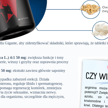
lfa Gigante, aby zidentyfikować składniki, które sprawiają, że tablet
va L.) 4:1 50 mg
: zwiększa funkcje i tony
erie, wirusy i grzyby oraz usprawnia procesy
1 50 mg
: ekstrakt zawiera głównie saponiny
zypadku zaburzeń erekcji. Działa
teronu, reguluje libido i spermatogenezę.
wspomaga regenerację komórek, zmniejsza
ia życie seksualne, wzmacnia nerwy.
dla organizmu, szczególnie dla mężczyzn,