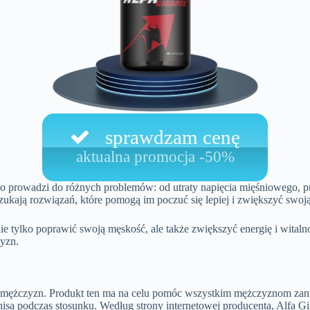
sprawdzam cenę
aktualna promocja -50%
o prowadzi do różnych problemów: od utraty napięcia mięśniowego, prz
zukają rozwiązań, które pomogą im poczuć się lepiej i zwiększyć swoj
e tylko poprawić swoją męskość, ale także zwiększyć energię i witaln
zyzn.
lu mężczyzn. Produkt ten ma na celu pomóc wszystkim mężczyznom za
enisa podczas stosunku. Według strony internetowej producenta, Alfa Gi