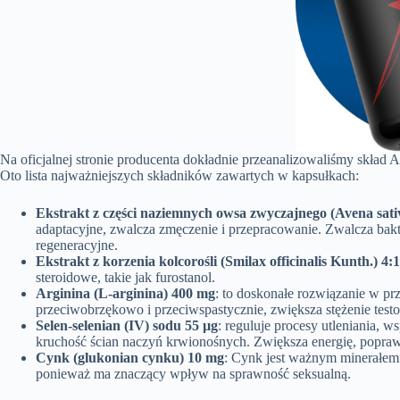
Na oficjalnej stronie producenta dokładnie przeanalizowaliśmy skład A
Oto lista najważniejszych składników zawartych w kapsułkach:
Ekstrakt z części naziemnych owsa zwyczajnego (Avena sati
adaptacyjne, zwalcza zmęczenie i przepracowanie. Zwalcza bakt
regeneracyjne.
Ekstrakt z korzenia kolcorośli (Smilax officinalis Kunth.) 4:
steroidowe, takie jak furostanol.
Arginina (L-arginina) 400 mg
: to doskonałe rozwiązanie w pr
przeciwobrzękowo i przeciwspastycznie, zwiększa stężenie testos
Selen-selenian (IV) sodu 55 µg
: reguluje procesy utleniania, 
kruchość ścian naczyń krwionośnych. Zwiększa energię, popraw
Cynk (glukonian cynku) 10 mg
: Cynk jest ważnym minerałem 
ponieważ ma znaczący wpływ na sprawność seksualną.