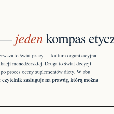
jeden
e —
kompas etyc
erwsza to świat pracy — kultura organizacyjna,
acji menedżerskiej. Druga to świat decyzji
z po proces oceny suplementów diety. W obu
czytelnik zasługuje na prawdę, którą można
ą: