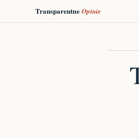
Przejdź
Transparentne
Opinie
do
treści