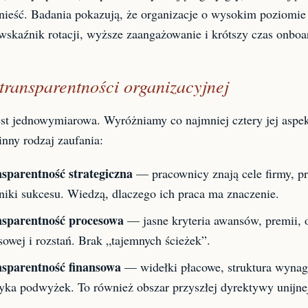
dnieść. Badania pokazują, że organizacje o wysokim poziomie
 wskaźnik rotacji, wyższe zaangażowanie i krótszy czas onboa
ransparentności organizacyjnej
est jednowymiarowa. Wyróżniamy co najmniej cztery jej aspek
inny rodzaj zaufania:
sparentność strategiczna
— pracownicy znają cele firmy, pri
niki sukcesu. Wiedzą, dlaczego ich praca ma znaczenie.
sparentność procesowa
— jasne kryteria awansów, premii, 
sowej i rozstań. Brak „tajemnych ścieżek”.
sparentność finansowa
— widełki płacowe, struktura wynag
tyka podwyżek. To również obszar przyszłej dyrektywy unijne