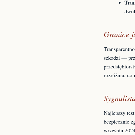
Tra
dwuk
Granice j
Transparentnoś
szkodzi — prz
przedsiębiors
rozróżnia, co 
Sygnalista
Najlepszy test
bezpiecznie z
wrześniu 2024