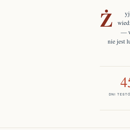
Ż
yj
wied
— w
nie jest
4
DNI TEST