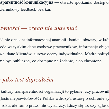
nsparentność komunikacyjna
— otwarte spotkania, dostęp do
ierunkowy feedback bez kar.
awności — czego nie ujawniać
ć nie oznacza informacyjnej anarchii. Istnieją obszary, w kt
ede wszystkim dane osobowe pracowników, informacje objęte
twa, dane klientów, surowe oceny indywidualne. Mądra polity
ma być publiczne, co dostępne na żądanie, a co chronione.
 jako test dojrzałości
 kultury transparentności organizacji to pytanie: czy pracown
głosić nieprawidłowość? Polska wdrożyła ustawę o ochronie s
 roku, ale samo prawo nie wystarczy. Liczy się to, czy zgłas