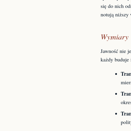
się do nich o
notują niższy
Wymiary t
Jawność nie j
każdy buduje 
Tran
mier
Tran
okre
Tran
poli