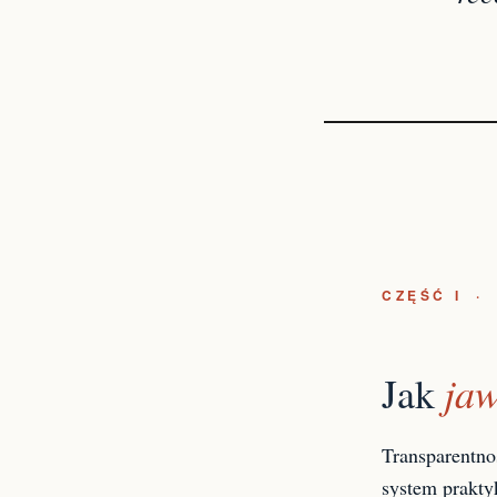
CZĘŚĆ I ·
ja
Jak
Transparentno
system prakty