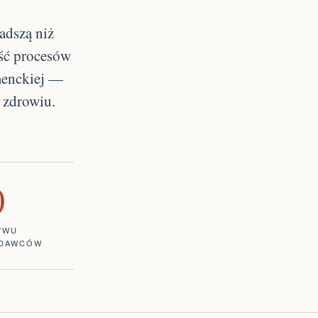
adszą niż
ość procesów
menckiej —
 zdrowiu.
0
YWU
DAWCÓW