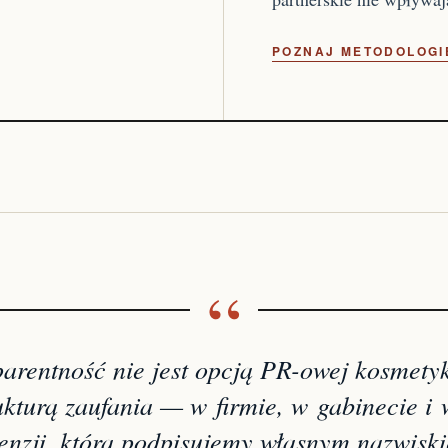
POZNAJ METODOLOG
arentność nie jest opcją PR-owej kosmetyk
ukturą zaufania — w firmie, w gabinecie i
enzji, którą podpisujemy własnym nazwisk