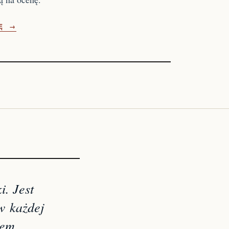
IĘ →
i. Jest
 w każdej
iem.