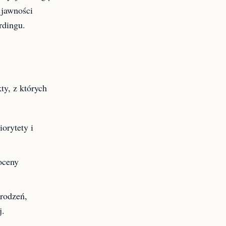
 jawności
rdingu.
ty, z których
orytety i
oceny
rodzeń,
j.