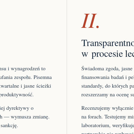
II.
Transparentn
w procesie le
nsu i wynagrodzeń to
Świadoma zgoda, jasne k
fania zespołu. Pisemna
finansowania badań i pe
wartalne i jasne ścieżki
standardy, do których p
 produktywność.
rozszerzamy na ocenę s
iej dyrektywy o
Recenzujemy wyłącznie 
tach — wymusza zmianę.
na forach. Testujemy m
sankcję.
laboratorium, weryfikuj
partnerskie nie wpływaj