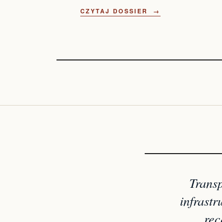
CZYTAJ DOSSIER →
Transp
infrastr
rec