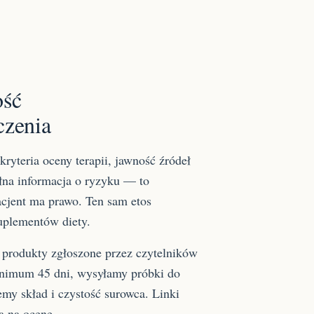
ość
czenia
ryteria oceny terapii, jawność źródeł
łna informacja o ryzyku — to
acjent ma prawo. Ten sam etos
uplementów diety.
produkty zgłoszone przez czytelników
inimum 45 dni, wysyłamy próbki do
emy skład i czystość surowca. Linki
ą na ocenę.