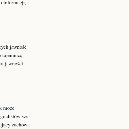
 informacji,
órych jawność
 tajemnicą
ka jawności
ik może
ygnalistów we
zający zachowa