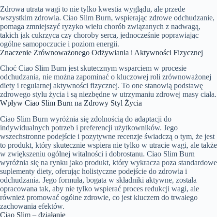
Zdrowa utrata wagi to nie tylko kwestia wyglądu, ale przede
wszystkim zdrowia. Ciao Slim Burn, wspierając zdrowe odchudzanie,
pomaga zmniejszyć ryzyko wielu chorób związanych z nadwagą,
takich jak cukrzyca czy choroby serca, jednocześnie poprawiając
ogólne samopoczucie i poziom energii.
Znaczenie Zrównoważonego Odżywiania i Aktywności Fizycznej
Choć Ciao Slim Burn jest skutecznym wsparciem w procesie
odchudzania, nie można zapominać o kluczowej roli zrównoważonej
diety i regularnej aktywności fizycznej. To one stanowią podstawę
zdrowego stylu życia i są niezbędne w utrzymaniu zdrowej masy ciała.
Wpływ Ciao Slim Burn na Zdrowy Styl Życia
Ciao Slim Burn wyróżnia się zdolnością do adaptacji do
indywidualnych potrzeb i preferencji użytkowników. Jego
wszechstronne podejście i pozytywne recenzje świadczą o tym, że jest
to produkt, który skutecznie wspiera nie tylko w utracie wagi, ale także
w zwiększeniu ogólnej witalności i dobrostanu. Ciao Slim Burn
wyróżnia się na rynku jako produkt, który wykracza poza standardowe
suplementy diety, oferując holistyczne podejście do zdrowia i
odchudzania. Jego formuła, bogata w składniki aktywne, została
opracowana tak, aby nie tylko wspierać proces redukcji wagi, ale
również promować ogólne zdrowie, co jest kluczem do trwałego
zachowania efektów.
Ciao Slim – działanie