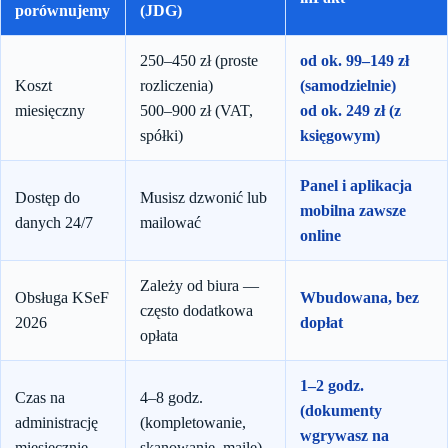
porównujemy
(JDG)
250–450 zł (proste
od ok. 99–149 zł
Koszt
rozliczenia)
(samodzielnie)
miesięczny
500–900 zł (VAT,
od ok. 249 zł (z
spółki)
księgowym)
Panel i aplikacja
Dostęp do
Musisz dzwonić lub
mobilna zawsze
danych 24/7
mailować
online
Zależy od biura —
Obsługa KSeF
Wbudowana, bez
często dodatkowa
2026
dopłat
opłata
1–2 godz.
Czas na
4–8 godz.
(dokumenty
administrację
(kompletowanie,
wgrywasz na
miesięcznie
skanowanie, maile)