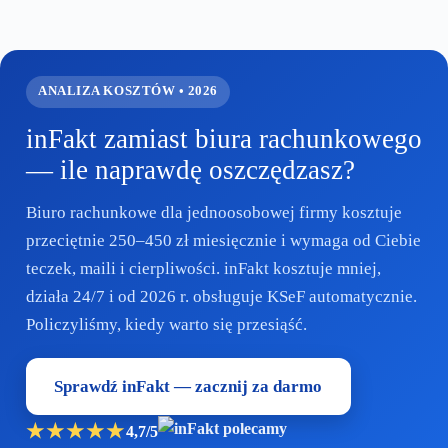
Przejdź
do
treści
ANALIZA KOSZTÓW • 2026
inFakt zamiast biura rachunkowego
— ile naprawdę oszczędzasz?
Biuro rachunkowe dla jednoosobowej firmy kosztuje
przeciętnie 250–450 zł miesięcznie i wymaga od Ciebie
teczek, maili i cierpliwości. inFakt kosztuje mniej,
działa 24/7 i od 2026 r. obsługuje KSeF automatycznie.
Policzyliśmy, kiedy warto się przesiąść.
Sprawdź inFakt — zacznij za darmo
★★★★★
4,7/5