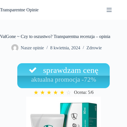
Przejdź
do
Transparentne Opinie
treści
ValGone ~ Czy to oszustwo? Transparentna recenzja – opinia
Nasze opinie
8 kwietnia, 2024
Zdrowie
sprawdzam cenę
aktualna promocja -72%
★
★
★
★
★
☆
Ocena: 5/6