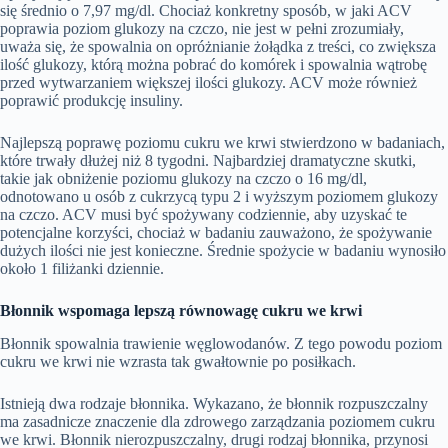
się średnio o 7,97 mg/dl. Chociaż konkretny sposób, w jaki ACV
poprawia poziom glukozy na czczo, nie jest w pełni zrozumiały,
uważa się, że spowalnia on opróżnianie żołądka z treści, co zwiększa
ilość glukozy, którą można pobrać do komórek i spowalnia wątrobę
przed wytwarzaniem większej ilości glukozy. ACV może również
poprawić produkcję insuliny.
Najlepszą poprawę poziomu cukru we krwi stwierdzono w badaniach,
które trwały dłużej niż 8 tygodni. Najbardziej dramatyczne skutki,
takie jak obniżenie poziomu glukozy na czczo o 16 mg/dl,
odnotowano u osób z cukrzycą typu 2 i wyższym poziomem glukozy
na czczo. ACV musi być spożywany codziennie, aby uzyskać te
potencjalne korzyści, chociaż w badaniu zauważono, że spożywanie
dużych ilości nie jest konieczne. Średnie spożycie w badaniu wynosiło
około 1 filiżanki dziennie.
Błonnik wspomaga lepszą równowagę cukru we krwi
Błonnik spowalnia trawienie węglowodanów. Z tego powodu poziom
cukru we krwi nie wzrasta tak gwałtownie po posiłkach.
Istnieją dwa rodzaje błonnika. Wykazano, że błonnik rozpuszczalny
ma zasadnicze znaczenie dla zdrowego zarządzania poziomem cukru
we krwi. Błonnik nierozpuszczalny, drugi rodzaj błonnika, przynosi