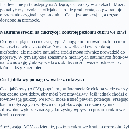
Insulevel nie jest dostępny na Allegro, Ceneo czy w aptekach. Można
go nabyć wyłącznie na oficjalnej stronie producenta, co gwarantuje
otrzymanie oryginalnego produktu. Cena jest atrakcyjna, a często
dostępne są promocje.
Naturalne środki na cukrzycę i kontrolę poziomu cukru we krwi
Osoby cierpiące na cukrzycę typu 2 mogą kontrolować poziom cukru
we krwi na wiele sposobów. Zmiany w diecie i ćwiczenia są
niezbędne, ale niektóre naturalne środki mogą również prowadzić do
poprawy. W tym artykule zbadamy 9 możliwych naturalnych środków
na równowagę glukozy we krwi, skuteczność i ważne ostrzeżenia,
które należy zrozumieć.
Ocet jabłkowy pomaga w walce z cukrzycą
Ocet jabłkowy (ACV), popularny w Internecie środek na wiele rzeczy,
jest często zbyt dobry, aby mógł być prawdziwy. Jeśli jednak chodzi o
równowagę glukozy we krwi, może istnieć pewien potencjał. Przegląd
badań dotyczących wpływu octu jabłkowego na różne czynniki
zdrowotne wykazał znaczący korzystny wpływ na poziom cukru we
krwi na czczo.
Spożywając ACV codziennie, poziom cukru we krwi na czczo obniżył