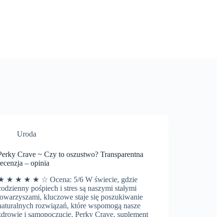
Uroda
Perky Crave ~ Czy to oszustwo? Transparentna
recenzja – opinia
★ ★ ★ ★ ★ ☆ Ocena: 5/6 W świecie, gdzie
codzienny pośpiech i stres są naszymi stałymi
towarzyszami, kluczowe staje się poszukiwanie
naturalnych rozwiązań, które wspomogą nasze
zdrowie i samopoczucie. Perky Crave, suplement