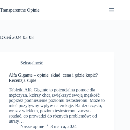
Przejdź
do
Transparentne Opinie
treści
Dzień
2024-03-08
Seksualność
Alfa Gigante – opinie, skład, cena i gdzie kupić?
Recenzja suple
Tabletki Alfa Gigante to potencjalna pomoc dla
mężczyzn, którzy chcą zwiększyć swoją męskość
poprzez podniesienie poziomu testosteronu. Może to
mieć pozytywny wpływ na erekcję. Bardzo często,
wraz z wiekiem, poziom testosteronu zaczyna
spadać, co prowadzi do różnych problemów: od
utraty…
Nasze opinie
8 marca, 2024