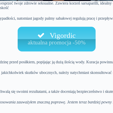
wesprzeć twoje zdrowie seksualne. Zawiera korzeń sarsaparilli, idealn
ęskość
padłości, natomiast jagody palmy sabałowej regulują pracę i przepły
Vigordic
aktualna promocja -50%
dzinę przed posiłkiem, popijając ją dużą ilością wody. Kuracja powin
a jakichkolwiek skutków ubocznych, należy natychmiast skonsultować s
alą się swoimi rezultatami, a także doceniają bezpieczeństwo i skut
osowania zauważyłem znaczną poprawę. Jestem teraz bardziej pewny sie