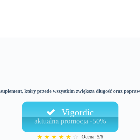
 suplement, który przede wszystkim zwiększa długość oraz popraw
Vigordic
aktualna promocja -50%
★
★
★
★
★
☆
Ocena: 5/6