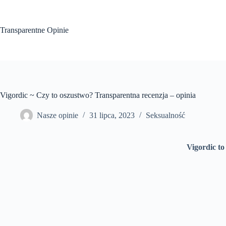
Przejdź
do
treści
Transparentne Opinie
Vigordic ~ Czy to oszustwo? Transparentna recenzja – opinia
Nasze opinie
31 lipca, 2023
Seksualność
Vigordic to