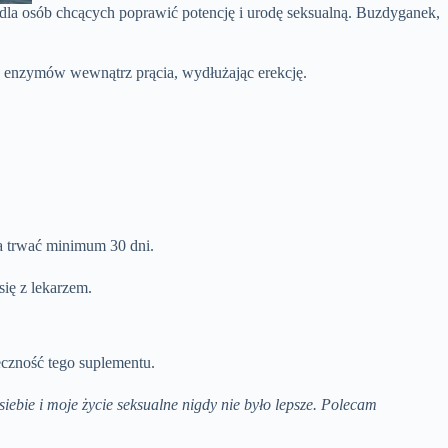
y dla osób chcących poprawić potencję i urodę seksualną. Buzdyganek,
w enzymów wewnątrz prącia, wydłużając erekcję.
na trwać minimum 30 dni.
ię z lekarzem.
eczność tego suplementu.
bie i moje życie seksualne nigdy nie było lepsze. Polecam