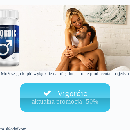
 Możesz go kupić wyłącznie na oficjalnej stronie producenta. To jedyn
Vigordic
aktualna promocja -50%
nym składnikom.