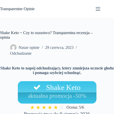
Przejdź
do
Transparentne Opinie
treści
Shake Keto ~ Czy to oszustwo? Transparentna recenzja –
opinia
Nasze opinie
29 czerwca, 2023
Odchudzanie
Shake Keto to napój odchudzający, który zmniejsza uczucie głodu
i pomaga szybciej schudnąć.
Shake Keto
aktualna promocja -50%
★
★
★
★
★
☆
Ocena: 5/6
Promocja trwa do 9 sierpnia 2026