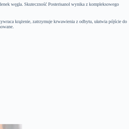
utlenek węgla. Skuteczność Posterisanol wynika z kompleksowego
zywraca krążenie, zatrzymuje krwawienia z odbytu, ułatwia pójście do
inowane.