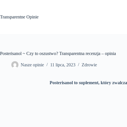
Przejdź
do
treści
Transparentne Opinie
Posterisanol ~ Czy to oszustwo? Transparentna recenzja – opinia
Nasze opinie
11 lipca, 2023
Zdrowie
Posterisanol to suplement, który zwalcz