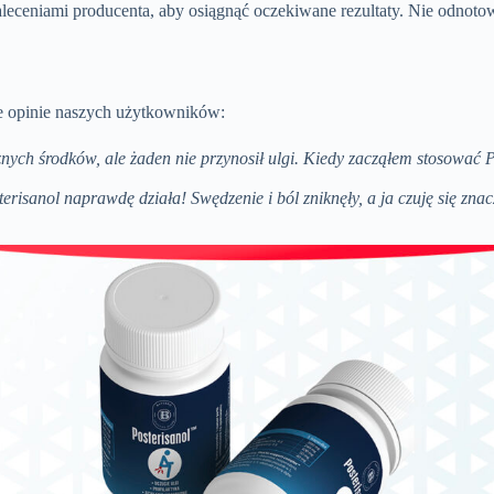
zaleceniami producenta, aby osiągnąć oczekiwane rezultaty. Nie odno
óre opinie naszych użytkowników:
h środków, ale żaden nie przynosił ulgi. Kiedy zacząłem stosować Po
isanol naprawdę działa! Swędzenie i ból zniknęły, a ja czuję się znacz