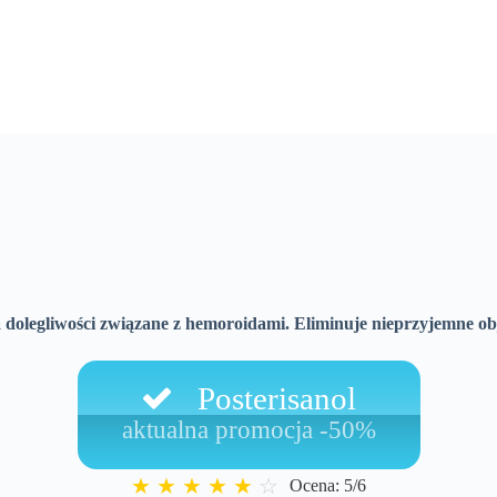
a dolegliwości związane z hemoroidami. Eliminuje nieprzyjemne obja
Posterisanol
aktualna promocja -50%
★
★
★
★
★
☆
Ocena: 5/6