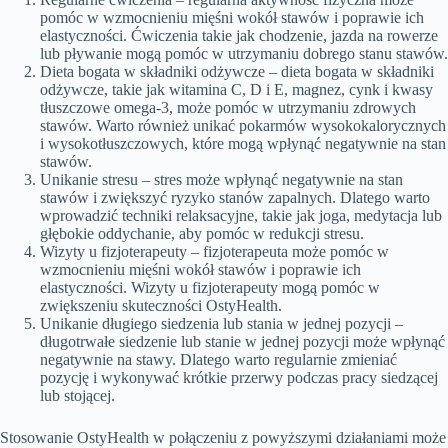
pomóc w wzmocnieniu mięśni wokół stawów i poprawie ich
elastyczności. Ćwiczenia takie jak chodzenie, jazda na rowerze
lub pływanie mogą pomóc w utrzymaniu dobrego stanu stawów.
Dieta bogata w składniki odżywcze – dieta bogata w składniki
odżywcze, takie jak witamina C, D i E, magnez, cynk i kwasy
tłuszczowe omega-3, może pomóc w utrzymaniu zdrowych
stawów. Warto również unikać pokarmów wysokokalorycznych
i wysokotłuszczowych, które mogą wpłynąć negatywnie na stan
stawów.
Unikanie stresu – stres może wpłynąć negatywnie na stan
stawów i zwiększyć ryzyko stanów zapalnych. Dlatego warto
wprowadzić techniki relaksacyjne, takie jak joga, medytacja lub
głębokie oddychanie, aby pomóc w redukcji stresu.
Wizyty u fizjoterapeuty – fizjoterapeuta może pomóc w
wzmocnieniu mięśni wokół stawów i poprawie ich
elastyczności. Wizyty u fizjoterapeuty mogą pomóc w
zwiększeniu skuteczności OstyHealth.
Unikanie długiego siedzenia lub stania w jednej pozycji –
długotrwałe siedzenie lub stanie w jednej pozycji może wpłynąć
negatywnie na stawy. Dlatego warto regularnie zmieniać
pozycję i wykonywać krótkie przerwy podczas pracy siedzącej
lub stojącej.
Stosowanie OstyHealth w połączeniu z powyższymi działaniami może