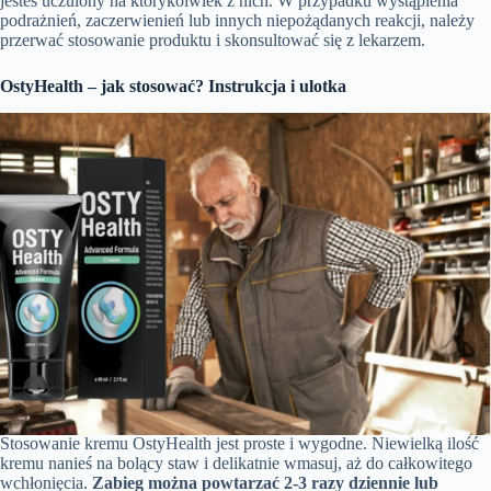
jesteś uczulony na którykolwiek z nich. W przypadku wystąpienia
podrażnień, zaczerwienień lub innych niepożądanych reakcji, należy
przerwać stosowanie produktu i skonsultować się z lekarzem.
OstyHealth – jak stosować? Instrukcja i ulotka
Stosowanie kremu OstyHealth jest proste i wygodne. Niewielką ilość
kremu nanieś na bolący staw i delikatnie wmasuj, aż do całkowitego
wchłonięcia.
Zabieg można powtarzać 2-3 razy dziennie lub