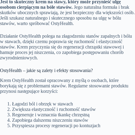
Jest to skuteczny krem na stawy, który może przynieść ulgę
osobom cierpiącym na bóle stawów.
Jego naturalna formuła i brak
skutków ubocznych sprawiają, że jest bezpieczny dla większości osób.
Jeśli szukasz naturalnego i skutecznego sposobu na ulgę w bólu
stawów, warto spróbować OstyHealth.
Działanie OstyHealth polega na złagodzeniu stanów zapalnych i bólu
w stawach, dzięki czemu poprawia się ruchomość i elastyczność
stawów. Krem przyczynia się do regeneracji chrząstki stawowej i
hamuje proces jej niszczenia, co zapobiega postępowaniu chorób
zwyrodnieniowych.
OstyHealth – jakie są zalety i efekty stosowania?
Krem OstyHealth został opracowany z myślą o osobach, które
borykają się z problemami stawów. Regularne stosowanie produktu
przynosi następujące korzyści:
Łagodzi ból i obrzęk w stawach
Zwiększa elastyczność i ruchomość stawów
Regeneruje i wzmacnia tkankę chrzęstną
Zapobiega dalszemu niszczeniu stawów
Przyspiesza procesy regeneracji po kontuzjach