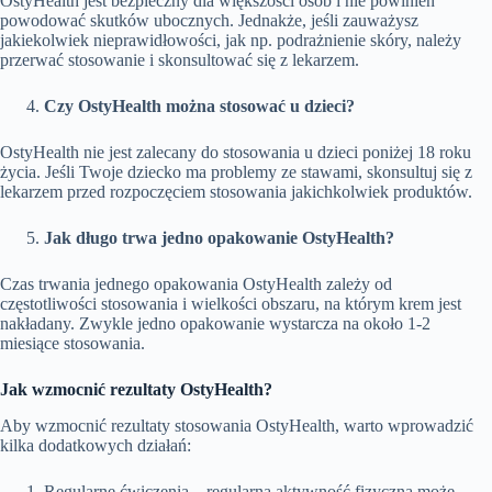
OstyHealth jest bezpieczny dla większości osób i nie powinien
powodować skutków ubocznych. Jednakże, jeśli zauważysz
jakiekolwiek nieprawidłowości, jak np. podrażnienie skóry, należy
przerwać stosowanie i skonsultować się z lekarzem.
Czy OstyHealth można stosować u dzieci?
OstyHealth nie jest zalecany do stosowania u dzieci poniżej 18 roku
życia. Jeśli Twoje dziecko ma problemy ze stawami, skonsultuj się z
lekarzem przed rozpoczęciem stosowania jakichkolwiek produktów.
Jak długo trwa jedno opakowanie OstyHealth?
Czas trwania jednego opakowania OstyHealth zależy od
częstotliwości stosowania i wielkości obszaru, na którym krem jest
nakładany. Zwykle jedno opakowanie wystarcza na około 1-2
miesiące stosowania.
Jak wzmocnić rezultaty OstyHealth?
Aby wzmocnić rezultaty stosowania OstyHealth, warto wprowadzić
kilka dodatkowych działań:
Regularne ćwiczenia – regularna aktywność fizyczna może