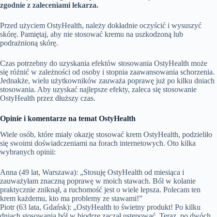
zgodnie z zaleceniami lekarza.
Przed użyciem OstyHealth, należy dokładnie oczyścić i wysuszyć
skórę. Pamiętaj, aby nie stosować kremu na uszkodzoną lub
podrażnioną skórę.
Czas potrzebny do uzyskania efektów stosowania OstyHealth może
się różnić w zależności od osoby i stopnia zaawansowania schorzenia.
Jednakże, wielu użytkowników zauważa poprawę już po kilku dniach
stosowania. Aby uzyskać najlepsze efekty, zaleca się stosowanie
OstyHealth przez dłuższy czas.
Opinie i komentarze na temat OstyHealth
Wiele osób, które miały okazję stosować krem OstyHealth, podzieliło
się swoimi doświadczeniami na forach internetowych. Oto kilka
wybranych opinii:
Anna (49 lat, Warszawa): „Stosuję OstyHealth od miesiąca i
zauważyłam znaczną poprawę w moich stawach. Ból w kolanie
praktycznie zniknął, a ruchomość jest o wiele lepsza. Polecam ten
krem każdemu, kto ma problemy ze stawami!”
Piotr (63 lata, Gdańsk): „OstyHealth to świetny produkt! Po kilku
dniach stosowania ból w biodrze zaczął ustępować. Teraz, po dwóch