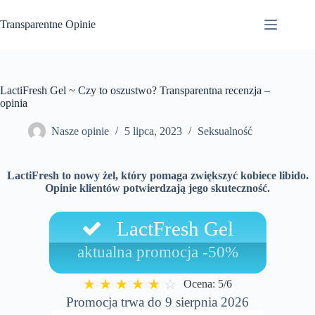
Przejdź
do
Transparentne Opinie
treści
LactiFresh Gel ~ Czy to oszustwo? Transparentna recenzja –
opinia
Nasze opinie
5 lipca, 2023
Seksualność
LactiFresh to nowy żel, który pomaga zwiększyć kobiece libido.
Opinie klientów potwierdzają jego skuteczność.
LactFresh Gel
aktualna promocja -50%
★
★
★
★
★
☆
Ocena: 5/6
Promocja trwa do 9 sierpnia 2026