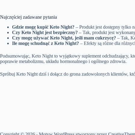
Najczęściej zadawane pytania
Gdzie mogę kupić Keto Night?
– Produkt jest dostępny tylko n
Czy Keto Night jest bezpieczny?
– Tak, produkt jest wykonany
Czy mogę używać Keto Night, jeśli mam cukrzycę?
– Tak, Ke
Ile mogę schudnąć z Keto Night?
– Efekty są różne dla różnyc
Podsumowując, Keto Night to wyjątkowy suplement odchudzający, który
poprawie metabolizmu, układu hormonalnego i ogólnego zdrowia.
Spróbuj Keto Night dziś i dołącz do grona zadowolonych klientów, kt
Copyright © 2026 - Motyw WordPress stworzony przez
CreativeThem