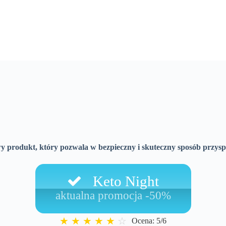
y produkt, który pozwala w bezpieczny i skuteczny sposób przyspie
Keto Night
aktualna promocja -50%
★
★
★
★
★
☆
Ocena: 5/6