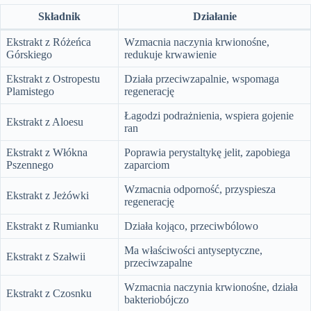
Składnik
Działanie
Ekstrakt z Różeńca
Wzmacnia naczynia krwionośne,
Górskiego
redukuje krwawienie
Ekstrakt z Ostropestu
Działa przeciwzapalnie, wspomaga
Plamistego
regenerację
Łagodzi podrażnienia, wspiera gojenie
Ekstrakt z Aloesu
ran
Ekstrakt z Włókna
Poprawia perystaltykę jelit, zapobiega
Pszennego
zaparciom
Wzmacnia odporność, przyspiesza
Ekstrakt z Jeżówki
regenerację
Ekstrakt z Rumianku
Działa kojąco, przeciwbólowo
Ma właściwości antyseptyczne,
Ekstrakt z Szałwii
przeciwzapalne
Wzmacnia naczynia krwionośne, działa
Ekstrakt z Czosnku
bakteriobójczo