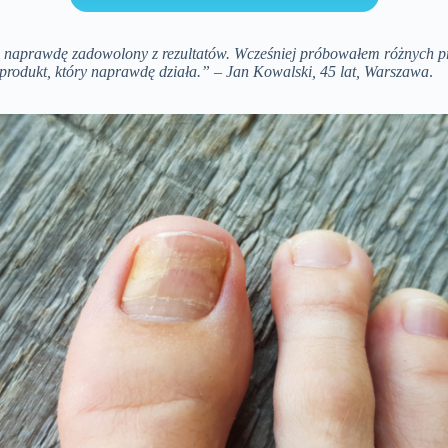
m naprawdę zadowolony z rezultatów. Wcześniej próbowałem różnych pre
rodukt, który naprawdę działa.”
–
Jan Kowalski, 45 lat, Warszawa
.