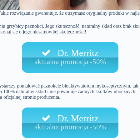
 Takie rozwiązanie gwarantuje, że otrzymasz oryginalny produkt w najle
niu grzybicy paznokci. Jego skuteczność, naturalny skład oraz brak 
ekonaj się o jego niesamowitej skuteczności!
Dr. Merritz
aktualna promocja -50%
 wystarczy pomalować paznokcie bioaktywatorem mykoseptycznym, tak 
a 100% naturalny skład i nie powoduje żadnych skutków ubocznych.
 oficjalnej stronie producenta.
Dr. Merritz
aktualna promocja -50%