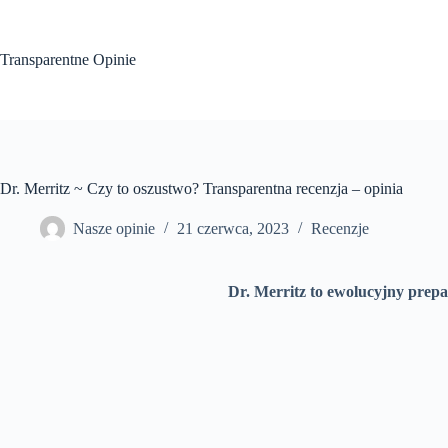
Przejdź
do
treści
Transparentne Opinie
Dr. Merritz ~ Czy to oszustwo? Transparentna recenzja – opinia
Nasze opinie
21 czerwca, 2023
Recenzje
Dr. Merritz to ewolucyjny prep