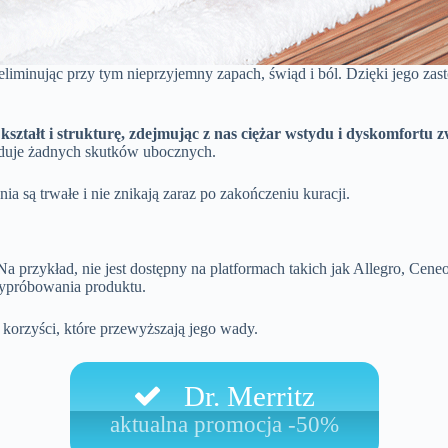
liminując przy tym nieprzyjemny zapach, świąd i ból. Dzięki jego zasto
ztałt i strukturę, zdejmując z nas ciężar wstydu i dyskomfortu 
woduje żadnych skutków ubocznych.
ania są trwałe i nie znikają zaraz po zakończeniu kuracji.
a przykład, nie jest dostępny na platformach takich jak Allegro, Cene
wypróbowania produktu.
 korzyści, które przewyższają jego wady.
Dr. Merritz
aktualna promocja -50%