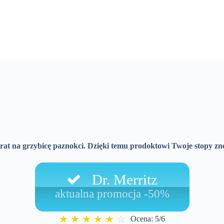
arat na grzybicę paznokci. Dzięki temu prodoktowi Twoje stopy zn
Dr. Merritz
aktualna promocja -50%
★
★
★
★
★
☆
Ocena: 5/6