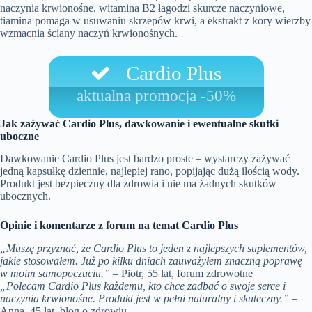
naczynia krwionośne, witamina B2 łagodzi skurcze naczyniowe,
tiamina pomaga w usuwaniu skrzepów krwi, a ekstrakt z kory wierzby
wzmacnia ściany naczyń krwionośnych.
Cardio Plus
aktualna promocja -50%
Jak zażywać Cardio Plus, dawkowanie i ewentualne skutki
uboczne
Dawkowanie Cardio Plus jest bardzo proste – wystarczy zażywać
jedną kapsułkę dziennie, najlepiej rano, popijając dużą ilością wody.
Produkt jest bezpieczny dla zdrowia i nie ma żadnych skutków
ubocznych.
Opinie i komentarze z forum na temat Cardio Plus
„Muszę przyznać, że Cardio Plus to jeden z najlepszych suplementów,
jakie stosowałem. Już po kilku dniach zauważyłem znaczną poprawę
w moim samopoczuciu.”
– Piotr, 55 lat, forum zdrowotne
„Polecam Cardio Plus każdemu, kto chce zadbać o swoje serce i
naczynia krwionośne. Produkt jest w pełni naturalny i skuteczny.”
–
Anna, 45 lat, blog o zdrowiu