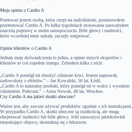
Moja opinia o Cardio A
Ponieważ jestem osobą, która cierpi na nadciśnienie, postanowiłem
przetestować Cardio A. Po kilku tygodniach stosowania zauważyłem
znaczną poprawę w moim samopoczuciu. Bóle głowy i nudności,
które wcześniej mnie nękały, zaczęły ustępować.
Opinie klientów o Cardio A
Jednak moje doświadczenia to jedno, a opinie innych ekspertów i
klientów to coś zupełnie innego. Zebrałem kilka z nich:
„Cardio A pomógł mi obniżyć ciśnienie krwi. Jestem naprawdę
zadowolony z efektów.” – Jan Kowalski, 56 lat, Łódź.
„Cardio A to naturalny produkt, który pomógł mi w walce z wysokim
ciśnieniem. Polecam.” – Anna Nowak, 48 lat, Wrocław.
Czy Cardio A ma jakieś skutki uboczne?
Ważne jest, aby zawsze używać produktów zgodnie z ich instrukcjami.
W przypadku Cardio A, skutki uboczne są rzadkością, ale mogą
obejmować nudności lub bóle głowy. Jeśli zauważysz jakiekolwiek
niepokojące objawy, skontaktuj się z lekarzem.