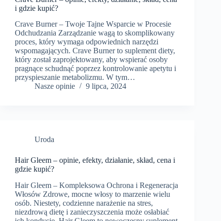
i gdzie kupić?
Crave Burner – Twoje Tajne Wsparcie w Procesie
Odchudzania Zarządzanie wagą to skomplikowany
proces, który wymaga odpowiednich narzędzi
wspomagających. Crave Burner to suplement diety,
który został zaprojektowany, aby wspierać osoby
pragnące schudnąć poprzez kontrolowanie apetytu i
przyspieszanie metabolizmu. W tym…
Nasze opinie
9 lipca, 2024
Uroda
Hair Gleem – opinie, efekty, działanie, skład, cena i
gdzie kupić?
Hair Gleem – Kompleksowa Ochrona i Regeneracja
Włosów Zdrowe, mocne włosy to marzenie wielu
osób. Niestety, codzienne narażenie na stres,
niezdrową dietę i zanieczyszczenia może osłabiać
ich kondycję. Hair Gleem to nowoczesny suplement