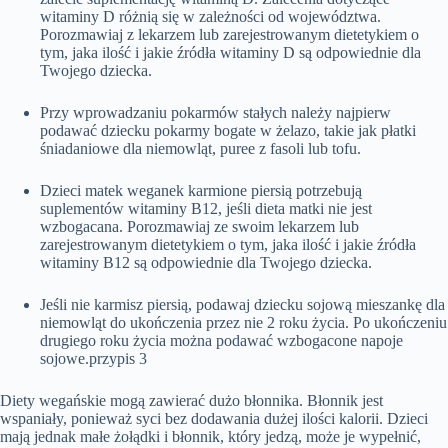
witaminy D różnią się w zależności od województwa.
Porozmawiaj z lekarzem lub zarejestrowanym dietetykiem o
tym, jaka ilość i jakie źródła witaminy D są odpowiednie dla
Twojego dziecka.
Przy wprowadzaniu pokarmów stałych należy najpierw
podawać dziecku pokarmy bogate w żelazo, takie jak płatki
śniadaniowe dla niemowląt, puree z fasoli lub tofu.
Dzieci matek weganek karmione piersią potrzebują
suplementów witaminy B12, jeśli dieta matki nie jest
wzbogacana. Porozmawiaj ze swoim lekarzem lub
zarejestrowanym dietetykiem o tym, jaka ilość i jakie źródła
witaminy B12 są odpowiednie dla Twojego dziecka.
Jeśli nie karmisz piersią, podawaj dziecku sojową mieszankę dla
niemowląt do ukończenia przez nie 2 roku życia. Po ukończeniu
drugiego roku życia można podawać wzbogacone napoje
sojowe.przypis 3
Diety wegańskie mogą zawierać dużo błonnika. Błonnik jest
wspaniały, ponieważ syci bez dodawania dużej ilości kalorii. Dzieci
mają jednak małe żołądki i błonnik, który jedzą, może je wypełnić,