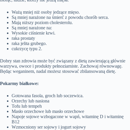
Ważą mniej niż osoby jedzące mięso.
Są mniej narażone na śmierć z powodu chorób serca.
Mają niższy poziom cholesterolu.
Są mniej narażone na:
Wysokie ciśnienie krwi.
raka prostaty
raka jelita grubego.
cukrzycę typu 2.
Dobry stan zdrowia może być związany z dietą zawierającą głównie
warzywa, owoce i produkty pełnoziarniste. Zachowaj równowagę.
Będąc weganinem, nadal możesz stosować zbilansowaną dietę.
Pokarmy białkowe:
Gotowana fasola, groch lub soczewica.
Orzechy lub nasiona
Tofu lub tempeh
Masło orzechowe lub masło orzechowe
Napoje sojowe wzbogacone w wapń, witaminę D i witaminę
B12
Wzmocniony ser sojowy i jogurt sojowy