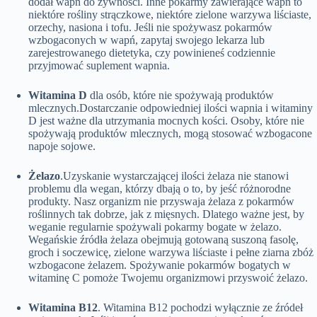
dodał wapń do żywności. Inne pokarmy zawierające wapń to
niektóre rośliny strączkowe, niektóre zielone warzywa liściaste,
orzechy, nasiona i tofu. Jeśli nie spożywasz pokarmów
wzbogaconych w wapń, zapytaj swojego lekarza lub
zarejestrowanego dietetyka, czy powinieneś codziennie
przyjmować suplement wapnia.
Witamina D
dla osób, które nie spożywają produktów
mlecznych.Dostarczanie odpowiedniej ilości wapnia i witaminy
D jest ważne dla utrzymania mocnych kości. Osoby, które nie
spożywają produktów mlecznych, mogą stosować wzbogacone
napoje sojowe.
Żelazo
.Uzyskanie wystarczającej ilości żelaza nie stanowi
problemu dla wegan, którzy dbają o to, by jeść różnorodne
produkty. Nasz organizm nie przyswaja żelaza z pokarmów
roślinnych tak dobrze, jak z mięsnych. Dlatego ważne jest, by
weganie regularnie spożywali pokarmy bogate w żelazo.
Wegańskie źródła żelaza obejmują gotowaną suszoną fasolę,
groch i soczewicę, zielone warzywa liściaste i pełne ziarna zbóż
wzbogacone żelazem. Spożywanie pokarmów bogatych w
witaminę C pomoże Twojemu organizmowi przyswoić żelazo.
Witamina B12
. Witamina B12 pochodzi wyłącznie ze źródeł