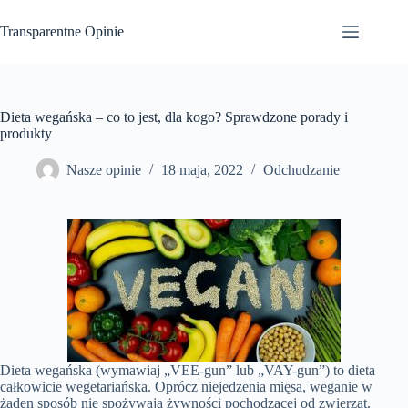
Przejdź
do
Transparentne Opinie
treści
Dieta wegańska – co to jest, dla kogo? Sprawdzone porady i
produkty
Nasze opinie
18 maja, 2022
Odchudzanie
Dieta wegańska (wymawiaj „VEE-gun” lub „VAY-gun”) to dieta
całkowicie wegetariańska. Oprócz niejedzenia mięsa, weganie w
żaden sposób nie spożywają żywności pochodzącej od zwierząt.