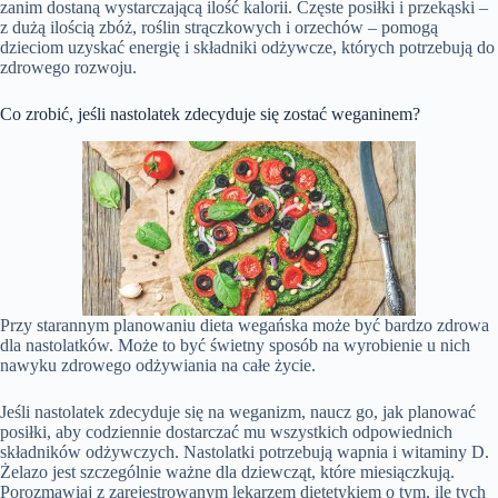
zanim dostaną wystarczającą ilość kalorii. Częste posiłki i przekąski –
z dużą ilością zbóż, roślin strączkowych i orzechów – pomogą
dzieciom uzyskać energię i składniki odżywcze, których potrzebują do
zdrowego rozwoju.
Co zrobić, jeśli nastolatek zdecyduje się zostać weganinem?
Przy starannym planowaniu dieta wegańska może być bardzo zdrowa
dla nastolatków. Może to być świetny sposób na wyrobienie u nich
nawyku zdrowego odżywiania na całe życie.
Jeśli nastolatek zdecyduje się na weganizm, naucz go, jak planować
posiłki, aby codziennie dostarczać mu wszystkich odpowiednich
składników odżywczych. Nastolatki potrzebują wapnia i witaminy D.
Żelazo jest szczególnie ważne dla dziewcząt, które miesiączkują.
Porozmawiaj z zarejestrowanym lekarzem dietetykiem o tym, ile tych