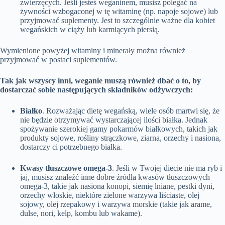
zwierzęcych. Jeśli jesteś weganinem, musisz polegać na
żywności wzbogaconej w tę witaminę (np. napoje sojowe) lub
przyjmować suplementy. Jest to szczególnie ważne dla kobiet
wegańskich w ciąży lub karmiących piersią.
Wymienione powyżej witaminy i minerały można również
przyjmować w postaci suplementów.
Tak jak wszyscy inni, weganie muszą również dbać o to, by
dostarczać sobie następujących składników odżywczych:
Białko
. Rozważając dietę wegańską, wiele osób martwi się, że
nie będzie otrzymywać wystarczającej ilości białka. Jednak
spożywanie szerokiej gamy pokarmów białkowych, takich jak
produkty sojowe, rośliny strączkowe, ziarna, orzechy i nasiona,
dostarczy ci potrzebnego białka.
Kwasy tłuszczowe omega-3
. Jeśli w Twojej diecie nie ma ryb i
jaj, musisz znaleźć inne dobre źródła kwasów tłuszczowych
omega-3, takie jak nasiona konopi, siemię lniane, pestki dyni,
orzechy włoskie, niektóre zielone warzywa liściaste, olej
sojowy, olej rzepakowy i warzywa morskie (takie jak arame,
dulse, nori, kelp, kombu lub wakame).