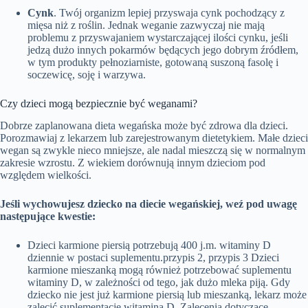
Cynk
. Twój organizm lepiej przyswaja cynk pochodzący z
mięsa niż z roślin. Jednak weganie zazwyczaj nie mają
problemu z przyswajaniem wystarczającej ilości cynku, jeśli
jedzą dużo innych pokarmów będących jego dobrym źródłem,
w tym produkty pełnoziarniste, gotowaną suszoną fasolę i
soczewicę, soję i warzywa.
Czy dzieci mogą bezpiecznie być weganami?
Dobrze zaplanowana dieta wegańska może być zdrowa dla dzieci.
Porozmawiaj z lekarzem lub zarejestrowanym dietetykiem. Małe dzieci
wegan są zwykle nieco mniejsze, ale nadal mieszczą się w normalnym
zakresie wzrostu. Z wiekiem dorównują innym dzieciom pod
względem wielkości.
Jeśli wychowujesz dziecko na diecie wegańskiej, weź pod uwagę
następujące kwestie:
Dzieci karmione piersią potrzebują 400 j.m. witaminy D
dziennie w postaci suplementu.przypis 2, przypis 3 Dzieci
karmione mieszanką mogą również potrzebować suplementu
witaminy D, w zależności od tego, jak dużo mleka piją. Gdy
dziecko nie jest już karmione piersią lub mieszanką, lekarz może
zalecić suplementację witaminą D. Zalecenia dotyczące